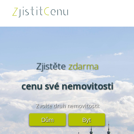
Zjistěte
zdarma
cenu své nemovitosti
Zvolte druh nemovitosti:
Dům
Byt