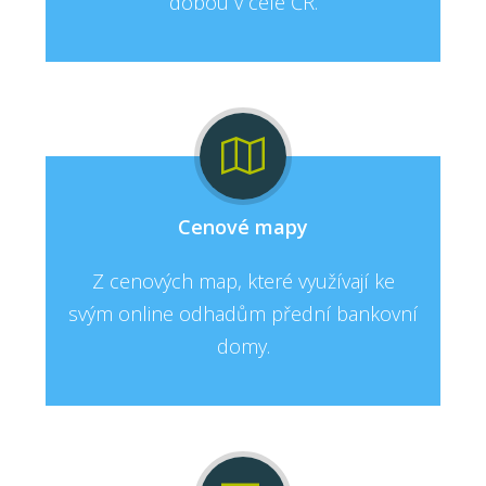
dobou v celé ČR.
Cenové mapy
Z cenových map, které využívají ke
svým online odhadům přední bankovní
domy.