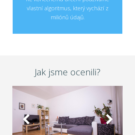
vlastní algoritmus, který vychází z
miliónů údajů.
Jak jsme ocenili?