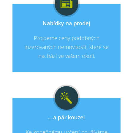
Nabídky na prodej
Projdeme ceny podobných
inzerovaných nemovitostí, které se
nachází ve vašem okolí.
... a pár kouzel
Ke konečnému určení používáme