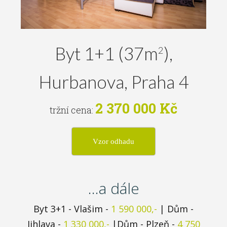
Byt 1+1 (37m
),
2
Hurbanova, Praha 4
2 370 000 Kč
tržní cena:
Vzor odhadu
...a dále
Byt
3+1
- Vlašim -
1 590 000,-
| Dům -
Jihlava
-
1 330 000,-
|Dům -
Plzeň
-
4 750