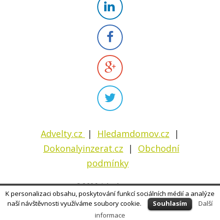
Advelty.cz
|
H ledamdomov.cz
|
D okonalyinzerat.cz
|
Obchodní
podmínky
© 2026 Advelty s. r. o.
K personalizaci obsahu, poskytování funkcí sociálních médií a analýze
naší návštěvnosti využíváme soubory cookie.
Souhlasím
Další
informace