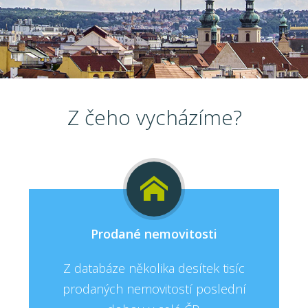
Z čeho vycházíme?
Prodané nemovitosti
Z databáze několika desítek tisíc
prodaných nemovitostí poslední